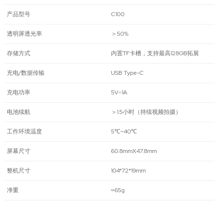
产品型号
C100
透明屏透光率
＞50%
存储方式
内置TF卡槽，支持最高128GB拓展
充电/数据传输
USB Type-C
充电功率
5V⎓1A
电池续航
＞1.5小时（持续视频拍摄）
工作环境温度
5℃~40℃
屏幕尺寸
60.8mmX47.8mm
整机尺寸
104*72*19mm
净重
≈65g