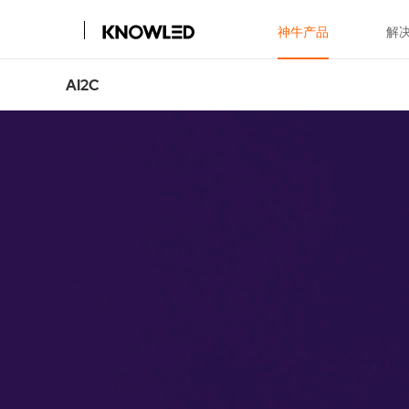
神牛产品
解
AI2C