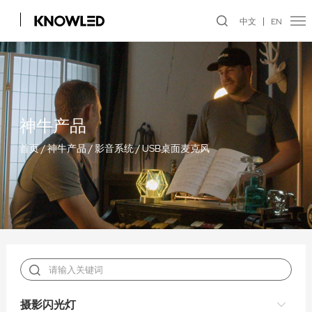
中文
EN
神牛产品
首页
/
神牛产品
/
影音系统
/
USB桌面麦克风
摄影闪光灯