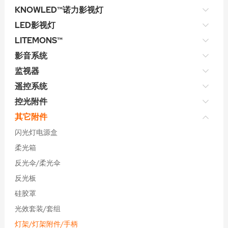
KNOWLED™诺力影视灯
LED影视灯
LITEMONS™
影音系统
监视器
遥控系统
控光附件
其它附件
闪光灯电源盒
柔光箱
反光伞/柔光伞
反光板
硅胶罩
光效套装/套组
灯架/灯架附件/手柄