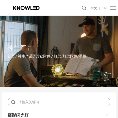
中文
EN
神牛产品
首页
/
神牛产品
/
其它附件
/
灯架/灯架附件/手柄
摄影闪光灯