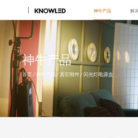
神牛产品
解
神牛产品
首页
/
神牛产品
/
其它附件
/
闪光灯电源盒