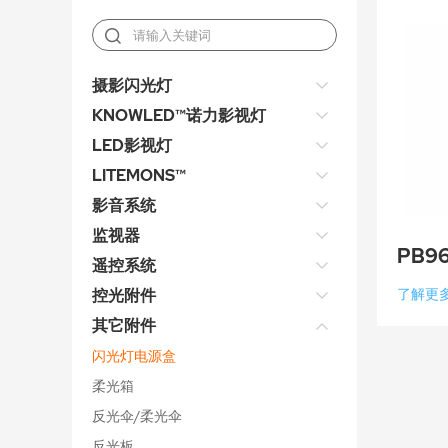
摄影闪光灯
KNOWLED™诺力影视灯
LED影视灯
LITEMONS™
影音系统
监视器
PB9
遥控系统
控光附件
了解更
其它附件
闪光灯电源盒
柔光箱
反光伞/柔光伞
反光板