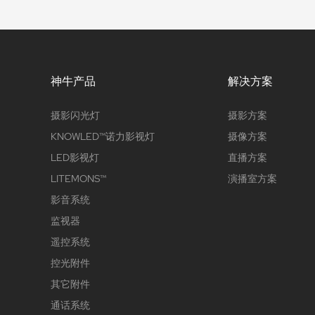
神牛产品
解决方案
摄影闪光灯
摄影方案
KNOWLED™诺力影视灯
摄像方案
LED影视灯
直播方案
LITEMONS™
演播室方案
影音系统
监视器
遥控系统
控光附件
其它附件
通话系统