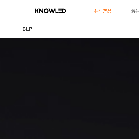
神牛产品
解
BLP