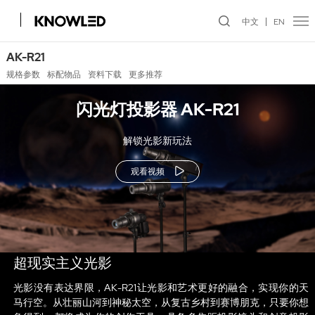
中文
EN
AK-R21
规格参数
标配物品
资料下载
更多推荐
闪光灯投影器 AK-R21
解锁光影新玩法
观看视频
超现实主义光影
光影没有表达界限，AK-R21让光影和艺术更好的融合，实现你的天
马行空。从壮丽山河到神秘太空，从复古乡村到赛博朋克，只要你想