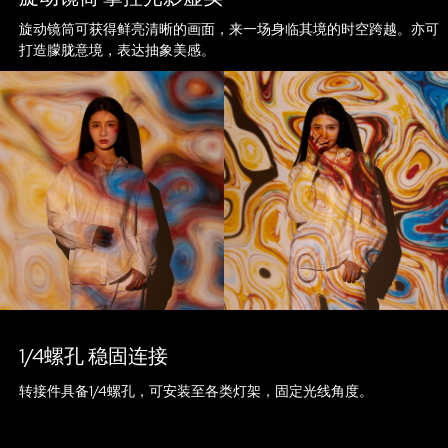
旋动镜筒可获得鲜亮清晰的画面，来一场身临其境的时空跨越。亦可
打造朦胧意境，表达抽象美感。
1/4螺孔 稳固连接
转接件具备1/4螺孔，可安装至各类灯架，固定光线角度。