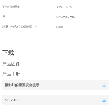
工作环境温度
-10℃~+40℃
尺寸
88*92*111.2mm
净重（包含灯头保护罩）≈
526g
下载
产品固件
产品手册
摄影灯的重要安全提示
ML60II Bi