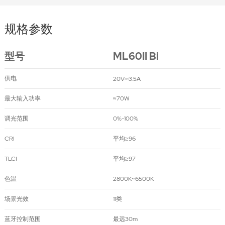
规格参数
型号
ML60II Bi
供电
⎓
20V
3.5A
最大输入功率
≈70W
调光范围
0%-100%
CRI
平均≥96
TLCI
平均≥97
色温
2800K~6500K
场景光效
11类
蓝牙控制范围
最远30m