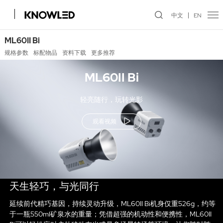
中文
EN
ML60II Bi
规格参数
标配物品
资料下载
更多推荐
ML60II Bi
轻亮随行，玩转光影
观看视频
天生轻巧，与光同行
延续前代精巧基因，持续灵动升级，ML60II Bi机身仅重526g，约等
于一瓶550ml矿泉水的重量；凭借超强的机动性和便携性，ML60II