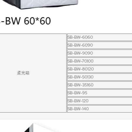
SB-BW-6060
SB-BW-6090
SB-BW-9090
SB-BW-70100
SB-BW-80120
柔光箱
SB-BW-50130
SB-BW-35160
SB-BW-95
SB-BW-120
SB-BW-140