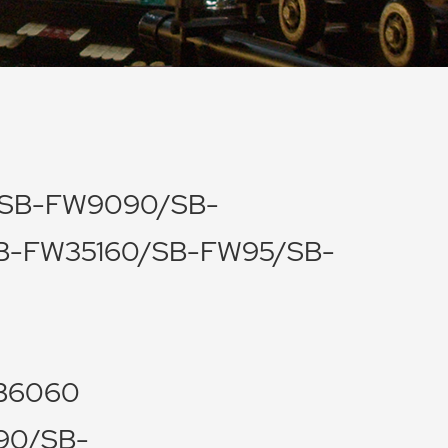
SB-FW9090/SB-
B-FW35160/SB-FW95/SB-
B6060
90/SB-