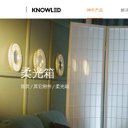
神牛产品
解
柔光箱
首页
/
其它附件
/
柔光箱