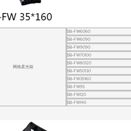
SB-FW6060
SB-FW6090
SB-FW9090
SB-FW70100
SB-FW80120
网格柔光箱
SB-FW50130
SB-FW35160
SB-FW95
SB-FW120
SB-FW140