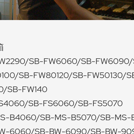
箱
W2290/SB-FW6060/SB-FW6090/
100/SB-FW80120/SB-FW50130/S
0/SB-FW140
S4060/SB-FS6060/SB-FS5070
S-B4060/SB-MS-B5070/SB-MS-
W-6060/SB-BW-6090/SB-BW-90