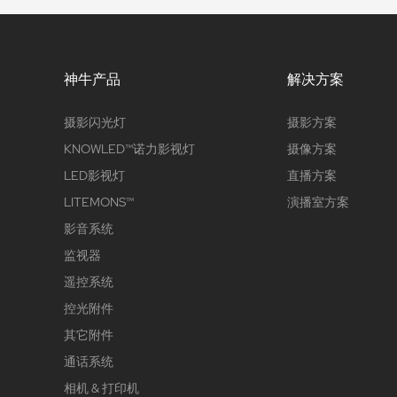
神牛产品
解决方案
摄影闪光灯
摄影方案
KNOWLED™诺力影视灯
摄像方案
LED影视灯
直播方案
LITEMONS™
演播室方案
影音系统
监视器
遥控系统
控光附件
其它附件
通话系统
相机 & 打印机