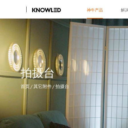
神牛产品
解
拍摄台
首页
/
其它附件
/
拍摄台