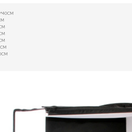
40*40CM
CM
CM
CM
CM
0CM
50CM