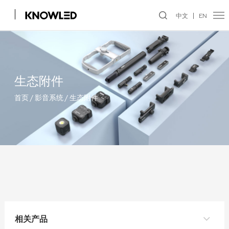
中文
EN
生态附件
首页
/
影音系统
/
生态附件
相关产品
充电手柄 BPC-01