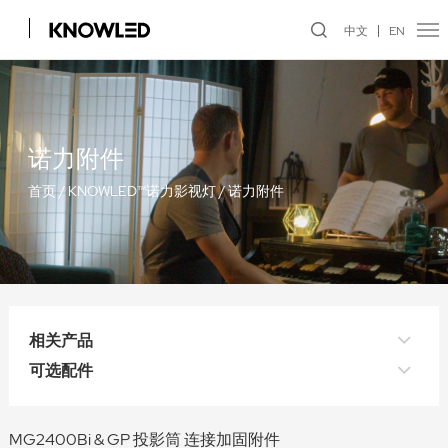
中文
EN
诺力附件
首页
/
KNOWLED™诺力影视灯
/
诺力附件
相关产品
可选配件
MG2400Bi & GP 投影筒 连接加固附件