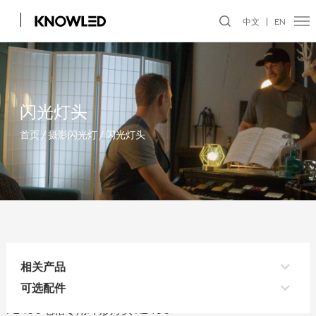
中文
EN
闪光灯头
首页
/
摄影闪光灯
/
闪光灯头
相关产品
可选配件
P2400电箱专用环形灯头 R2400