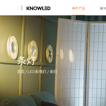
神牛产品
解
条灯
首页
/
LED影视灯
/
条灯