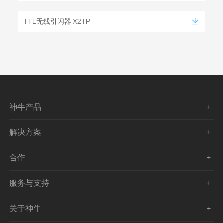
TTL无线引闪器 X2TP
神牛产品
解决方案
合作
服务与支持
关于神牛