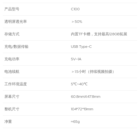
产品型号
C100
透明屏透光率
＞50%
存储方式
内置TF卡槽，支持最高128GB拓展
充电/数据传输
USB Type-C
充电功率
5V⎓1A
电池续航
＞1.5小时（持续视频拍摄）
工作环境温度
5℃~40℃
屏幕尺寸
60.8mmX47.8mm
整机尺寸
104*72*19mm
净重
≈65g