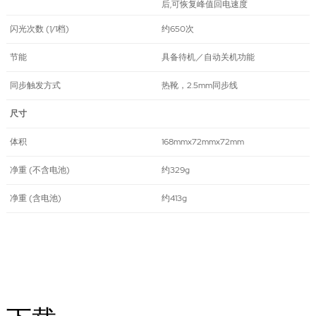
后,可恢复峰值回电速度
闪光次数 (1/1档)
约650次
节能
具备待机／自动关机功能
同步触发方式
热靴，2.5mm同步线
尺寸
体积
168mmx72mmx72mm
净重 (不含电池)
约329g
净重 (含电池)
约413g