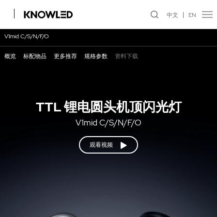
中文
EN
V1mid C/S/N/F/O
概览
标配物品
更多推荐
规格参数
资料下载
TTL 锂电圆头机顶闪光灯
V1mid C/S/N/F/O
观看视频