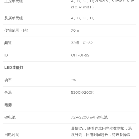
主控单元组
A、B、C、D(V1 mid N、V1 mid S. V1 m
id 0. V1 mid F)
从属单元组
A、B、C、D、E
传输范围（约）
70m
频道
32组：01~32
ID
OFF/01~99
LED造型灯
功率
2W
色温
5300K+200K
电源
锂电池
7.2V/2200mAh锂电池
最快1.7s，随着连续闪光次数增加，温
回电时间
度升高，回电时间越长，待设备降温