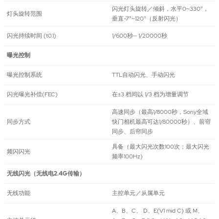
闪光灯头旋转／倾斜，水平0~330°，
灯头旋转范围
垂直-7°~120°（反射闪光）
闪光持续时间 (t0.1)
1/600秒— 1/20000秒
曝光控制
曝光控制系统
TTL自动闪光、手动闪光
闪光曝光补偿(FEC)
在±3 档间以 1/3 档为增量调节
高速同步（最高1/8000秒，Sony全域
同步方式
快门相机最高可达1/80000秒）、前帘
同步、后帘同步
具备（最大闪光次数100次；最大闪光
频闪闪光
频率100Hz)
无线闪光（无线电2.4G传输）
无线功能
主控单元／从属单元
A、B、C、 D、E(V1 mid C) 或 M、