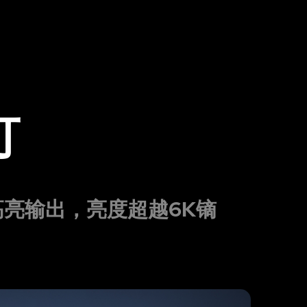
灯
高亮输出，亮度超越6K镝