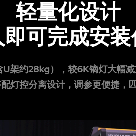
轻量化设计
人即可完成安装
g（含U架约28kg），较6K镝灯大
搭配灯控分离设计，调参更便捷，