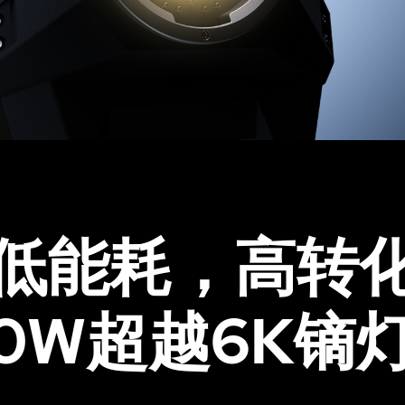
低能耗，高转
00W超越6K镝