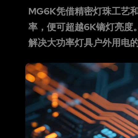
MG6K凭借精密灯珠工艺
率，便可超越6K镝灯亮度
解决大功率灯具户外用电