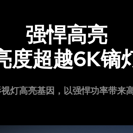
强悍高亮
亮度超越6K镝
业影视灯高亮基因，以强悍功率带来
。