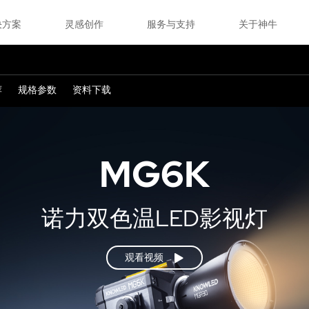
决方案
灵感创作
服务与支持
关于神牛
荐
规格参数
资料下载
MG6K
诺力双色温LED影视灯
观看视频