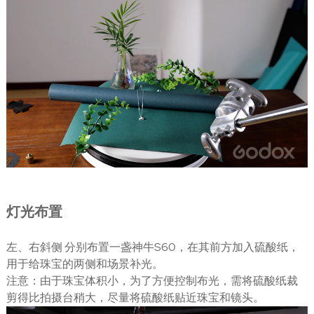
灯光布置
左、右斜侧 分别布置一盏神牛S60，在其前方加入硫酸纸，
用于给珠宝的两侧和场景补光。
注意：由于珠宝体积小，为了方便控制布光，需将硫酸纸裁
剪得比拍摄台稍大，尽量将硫酸纸贴近珠宝和镜头。