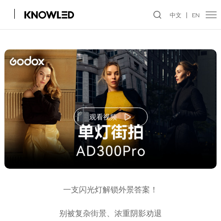
中文
EN
观看视频
一支闪光灯解锁外景答案！
别被复杂街景、浓重阴影劝退