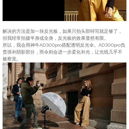
解决的方法是加一块反光板，如果只拍头部特写就足够了，
但我经常拍摄半身或全身，反光板的效果显然有限。
所以，我会用神牛AD300pro搭配透明反光伞。AD300pro负
责填补阴影部分，而伞则会进一步柔化补光，让光线几乎不
被察觉。