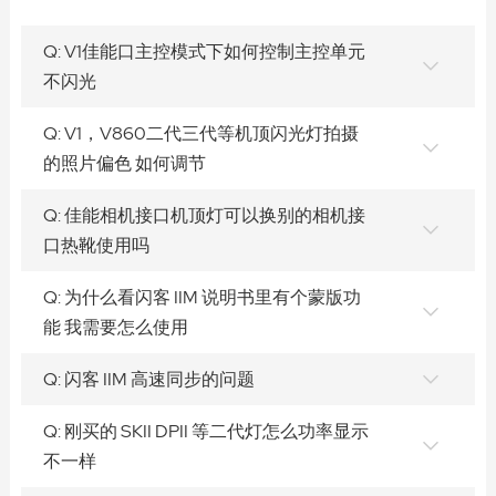
Q: V1佳能口主控模式下如何控制主控单元
不闪光
Q: V1，V860二代三代等机顶闪光灯拍摄
的照片偏色 如何调节
Q: 佳能相机接口机顶灯可以换别的相机接
口热靴使用吗
Q: 为什么看闪客 IIM 说明书里有个蒙版功
能 我需要怎么使用
Q: 闪客 IIM 高速同步的问题
Q: 刚买的 SKII DPII 等二代灯怎么功率显示
不一样