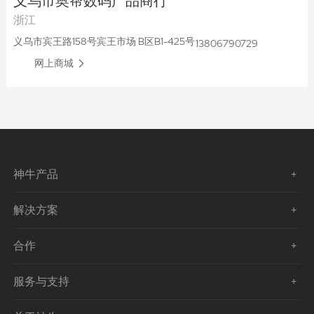
义乌市奥帮数码产品商行
浙江
义乌市宾王路158号宾王市场 B区B1-425号
13806790729
网上商城
神牛产品
解决方案
合作
服务与支持