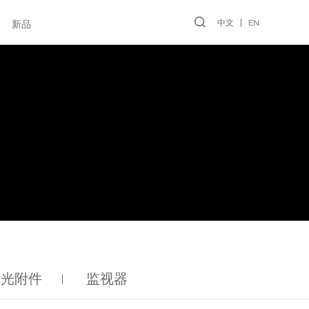
中文
EN
新品
控光附件
监视器