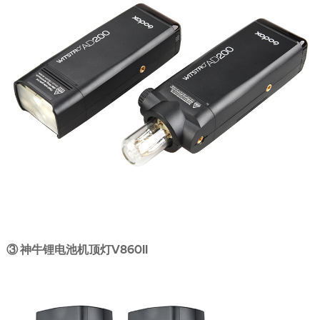
③ 神牛锂电池机顶灯V860II