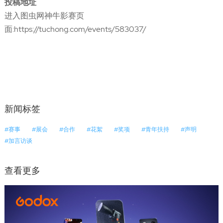
投稿地址
进入图虫网神牛影赛页
面:https://tuchong.com/events/583037/
新闻标签
#赛事
#展会
#合作
#花絮
#奖项
#青年扶持
#声明
#加言访谈
查看更多