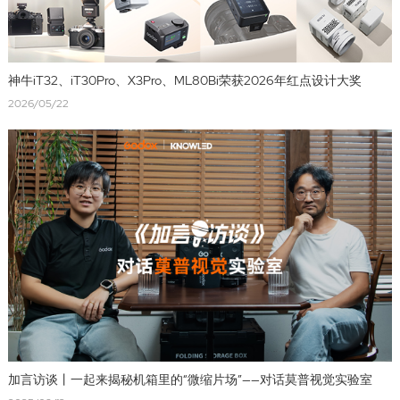
神牛iT32、iT30Pro、X3Pro、ML80Bi荣获2026年红点设计大奖
2026/05/22
加言访谈丨一起来揭秘机箱里的“微缩片场”——对话莫普视觉实验室