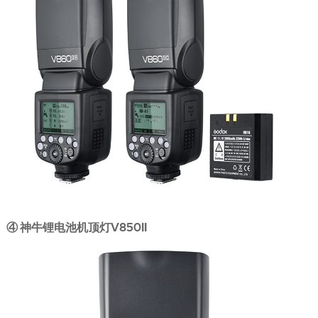
④ 神牛锂电池机顶灯V850II