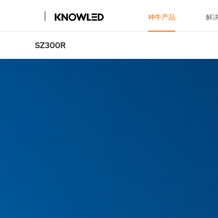
神牛产品
解
SZ300R