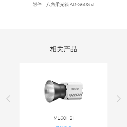
附件：八角柔光箱 AD-S60S x1
相关产品
i
ML60II Bi