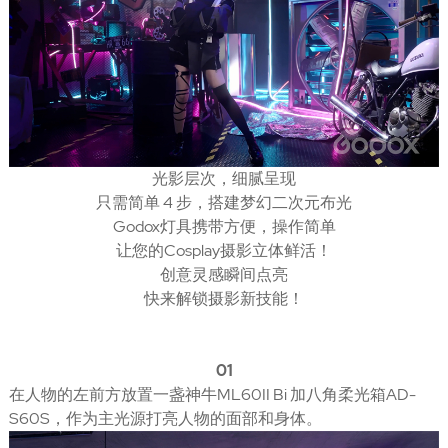
光影层次，细腻呈现
只需简单 4 步，搭建梦幻二次元布光
Godox灯具携带方便，操作简单
让您的Cosplay摄影立体鲜活！
创意灵感瞬间点亮
快来解锁摄影新技能！
01
在人物的左前方放置一盏神牛ML60II Bi 加八角柔光箱AD-
S60S，作为主光源打亮人物的面部和身体。