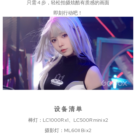
只需 4 步，轻松拍摄炫酷有质感的画面
即刻行动吧！
设 备 清 单
棒灯：LC1000R x1、LC500R mini x2
摄影灯：ML60II Bi x2