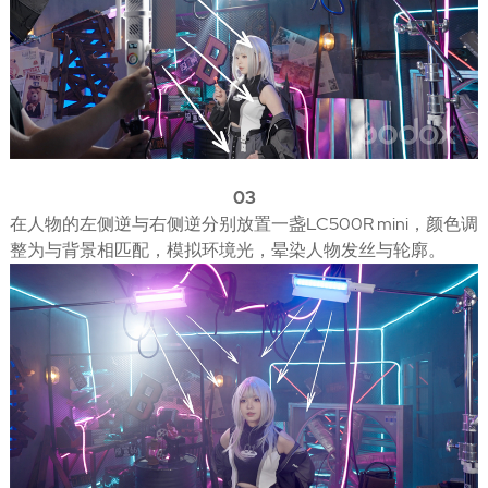
03
在人物的左侧逆与右侧逆分别放置一盏LC500R mini，颜色调
整为与背景相匹配，模拟环境光，晕染人物发丝与轮廓。