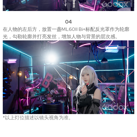
04
在人物的左后方，放置一盏ML60II Bi+标配反光罩作为轮廓
光，勾勒轮廓并打亮发丝，增加人物与背景的层次感。
*以上灯位描述以镜头视角为准。