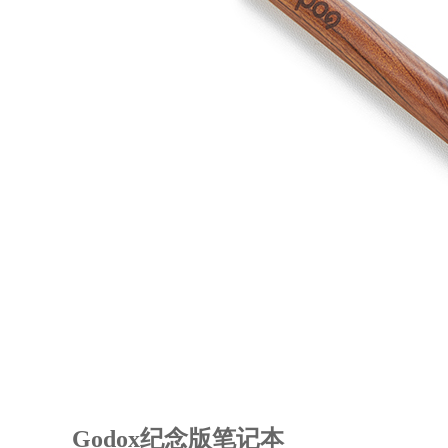
Godox纪念版笔记本