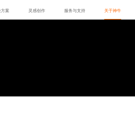
决方案
灵感创作
服务与支持
关于神牛