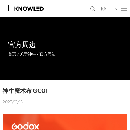
中文
EN
官方周边
首页
/
关于神牛
/
官方周边
神牛魔术布 GC01
2025/12/15