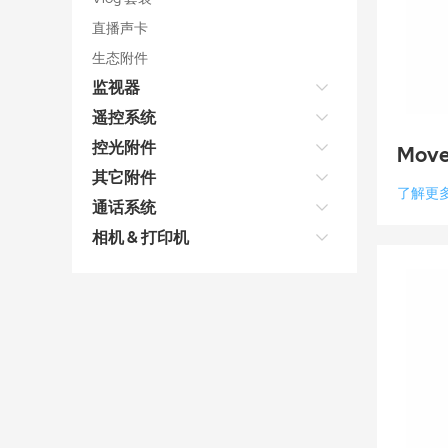
直播声卡
生态附件
监视器
遥控系统
控光附件
Move
其它附件
了解更
通话系统
相机 & 打印机