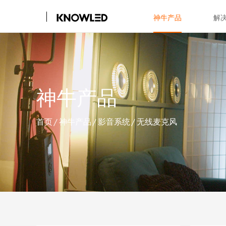
神牛产品
解
神牛产品
首页
/
神牛产品
/
影音系统
/
无线麦克风